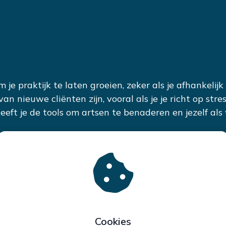
m je praktijk te laten groeien, zeker als je afhankeli
 nieuwe cliënten zijn, vooral als je je richt op stres
eft je de tools om artsen te benaderen en jezelf al
 scripts die je helpen om vanuit verbinding, herkenni
n
 artsen, zodat je meer doorverwijzingen ontvangt en
eren van artsen – deze scripts zorgen voor resultate
Cookies