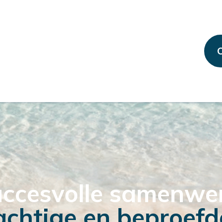
C
succesvolle samenw
achtige en beproefd