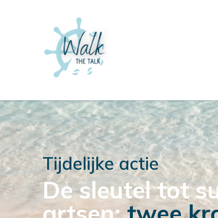
Tijdelijke actie
De sleutel tot 
artsen:
twee kr