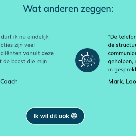
Wat anderen zeggen:
 durf ik nu eindelijk
"De telefo
ties zijn veel
de structu
 cliënten vanuit deze
communicer
t de boost die mijn
geholpen, 
in gesprek
t Coach
Mark, Lo
Ik wil dit ook 🤩